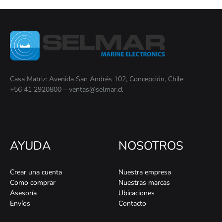
Casa Matriz: Avenida San Andrés 102, Concepción, Chile.
+56 41 2920800 – ventas@selmar.cl
AYUDA
NOSOTROS
Crear una cuenta
Nuestra empresa
Como comprar
Nuestras marcas
Asesoría
Ubicaciones
Envíos
Contacto